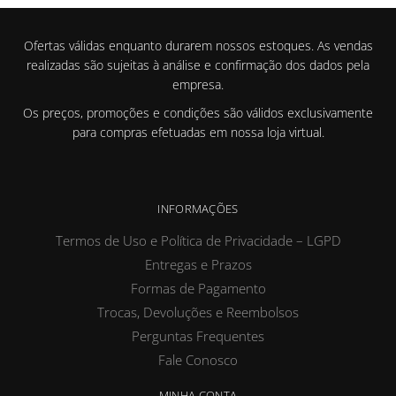
Ofertas válidas enquanto durarem nossos estoques. As vendas
realizadas são sujeitas à análise e confirmação dos dados pela
empresa.
Os preços, promoções e condições são válidos exclusivamente
para compras efetuadas em nossa loja virtual.
INFORMAÇÕES
Termos de Uso e Política de Privacidade – LGPD
Entregas e Prazos
Formas de Pagamento
Trocas, Devoluções e Reembolsos
Perguntas Frequentes
Fale Conosco
MINHA CONTA