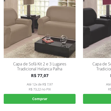
Capa de Sofá Kit 2 e 3 Lugares
Capa de So
Tradicional Helanca Palha
Tradicio
R$
77,07
Até 12x de
R$
7,97
Até
R$
73,22
no PIX
R
Comprar