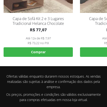
Capa de Sofá Kit 2 e 3 Lugares
Capa de So
Tradicional Helanca Chocolate
Tradici
R$
77,07
Até 12x de
R$
7,97
Até
R$
73,22
no PIX
R
Comprar
Ofertas válidas enquanto durarem nossos estoques. As vendas
realizadas são sujeitas à análise e confirmação dos dados pela
empresa.
Os preços, promoções e condições são válidos exclusivamente
para compras efetuadas em nossa loja virtual.