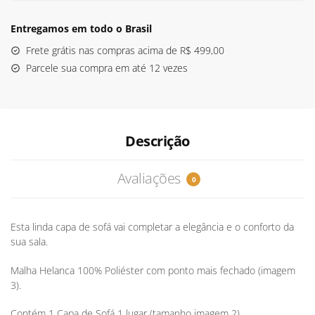
Elásticos
Helanca
Entregamos em todo o Brasil
Bordô
Frete grátis nas compras acima de R$ 499,00
quantidade
Parcele sua compra em até 12 vezes
Descrição
Avaliações
0
Esta linda capa de sofá vai completar a elegância e o conforto da
sua sala.
Malha Helanca 100% Poliéster com ponto mais fechado (imagem
3).
Contém 1 Capa de Sofá 1 lugar (tamanho imagem 2).