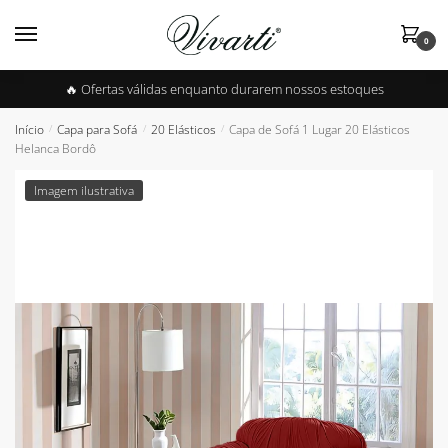
Skip
Skip
to
to
0
navigation
content
🔥 Ofertas válidas enquanto durarem nossos estoques
Início
Capa para Sofá
20 Elásticos
Capa de Sofá 1 Lugar 20 Elásticos
/
/
/
Helanca Bordô
Imagem ilustrativa