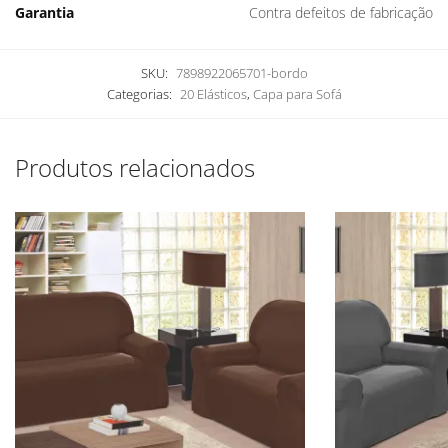
Garantia
Contra defeitos de fabricação
SKU:
7898922065701-bordo
Categorias:
20 Elásticos
,
Capa para Sofá
Produtos relacionados