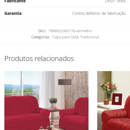
Fabricante
DRSP Têxtil
Garantia
Contra defeitos de fabricação
SKU:
7898922065176-vermelho
Categorias:
Capa para Sofá
,
Tradicional
Produtos relacionados