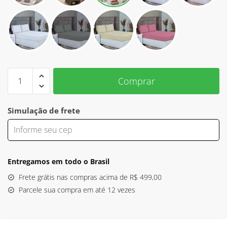
Capa
Comprar
de
Sofá
3
Simulação de frete
Lugares
Tradicional
Helanca
Vermelho
Entregamos em todo o Brasil
quantidade
Frete grátis nas compras acima de R$ 499,00
Parcele sua compra em até 12 vezes