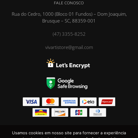
FALE CONOSCO
Rua do Cedro, 1000 (Bloco 01 Fundos) – Dom Joaquim,
Brusque – SC, 88359-001
(47) 3355-8252
vivartistore@gmail.com
Vivarti ® Marca Registrada DRSP Têxtil Ltda © CNPJ
Usamos cookies em nosso site para fornecer a experiência
08.113.644/0001-06