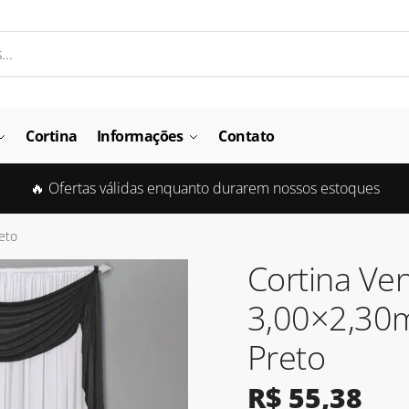
Cortina
Informações
Contato
🔥 Ofertas válidas enquanto durarem nossos estoques
eto
Cortina Ve
3,00×2,30
Preto
R$
55,38