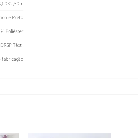
3,00×2,30m
nco e Preto
% Poliéster
DRSP Têxtil
e fabricação