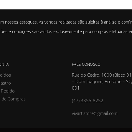
em nossos estoques. As vendas realizadas são sujeitas à análise e conf
es e condições são válidos exclusivamente para compras efetuadas em 
ONTA
FALE CONOSCO
didos
Rua do Cedro, 1000 (Bloco 01
– Dom Joaquim, Brusque – SC
astro
001
 Pedido
o de Compras
(47) 3355-8252
vivartistore@gmail.com