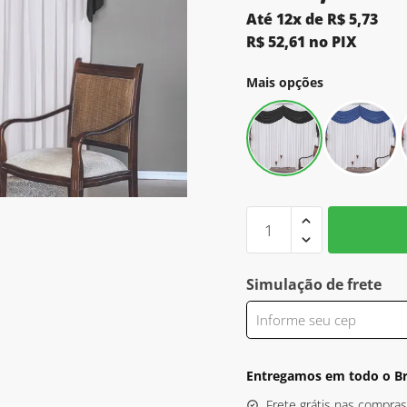
Até 12x de
R$
5,73
R$
52,61
no PIX
Mais opções
Cortina
Veneza
3,00x2,30m
Branco
Simulação de frete
e
Preto
quantidade
Entregamos em todo o Br
Frete grátis nas compra