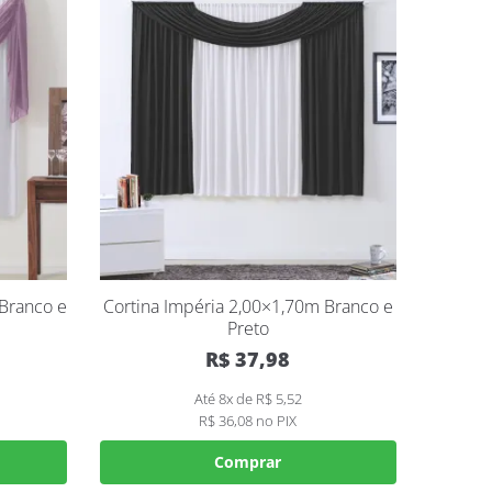
 Branco e
Cortina Impéria 2,00×1,70m Branco e
Preto
R$
37,98
Até 8x de
R$
5,52
R$
36,08
no PIX
Comprar