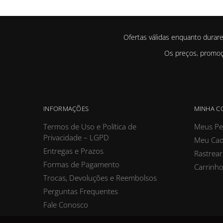
Ofertas válidas enquanto durar
Os preços, promoçõ
INFORMAÇÕES
MINHA C
Termos de Uso e Política de
Meus Pe
Privacidade – LGPD
Meu Cad
Entregas e Prazos
Rastrear
Formas de Pagamento
Carrinh
Trocas, Devoluções e Reembolsos
Perguntas Frequentes
Fale Conosco