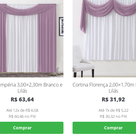
 Impéria 3,00×2,30m Branco e
Cortina Florença 2,00×1,70m
Lilás
Lilás
R$
63,64
R$
31,92
Até 12x de
R$
6,58
Até 7x de
R$
5,22
R$
60,46
no PIX
R$
30,32
no PIX
Comprar
Comprar