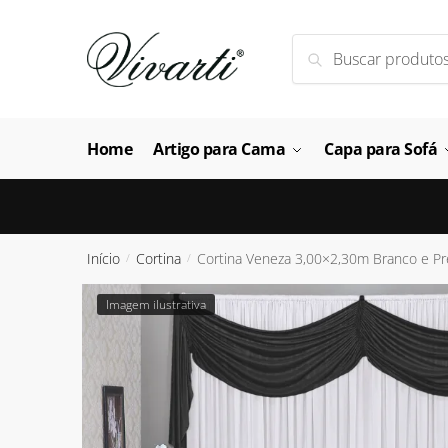
Skip
Skip
to
to
Pesquisar
Pesquisar
navigation
content
por:
Home
Artigo para Cama
Capa para Sofá
Início
Cortina
Cortina Veneza 3,00×2,30m Branco e Pr
/
/
Imagem ilustrativa