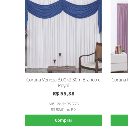
Cortina Veneza 3,00×2,30m Branco e
Cortina
Royal
R$
55,38
Até 12x de
R$
5,73
R$
52,61
no PIX
Comprar