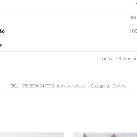
Bra
ão
100
e
Contra defeitos d
SKU:
7898580641552-branco-e-preto
Categoria:
Cortina