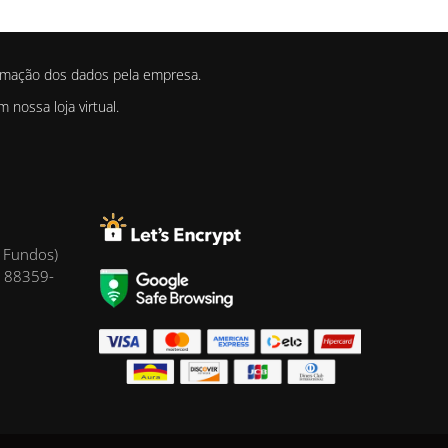
irmação dos dados pela empresa.
nossa loja virtual.
 Fundos)
, 88359-