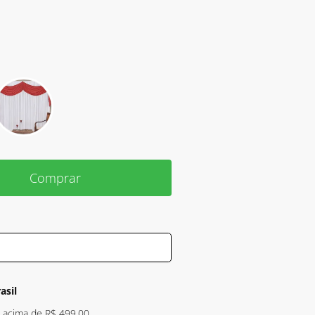
Comprar
asil
s acima de R$ 499,00