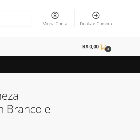
Minha Conta
Finalizar Compra
R$
0,00
0
neza
m Branco e