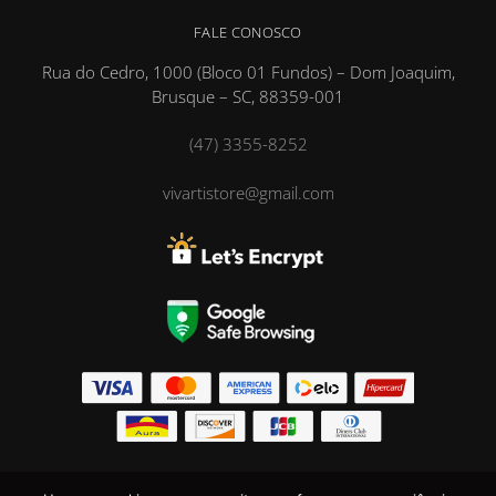
FALE CONOSCO
Rua do Cedro, 1000 (Bloco 01 Fundos) – Dom Joaquim,
Brusque – SC, 88359-001
(47) 3355-8252
vivartistore@gmail.com
Vivarti ® Marca Registrada DRSP Têxtil Ltda © CNPJ