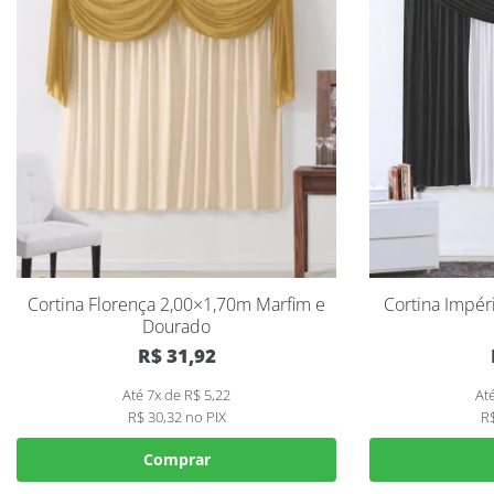
Cortina Florença 2,00×1,70m Marfim e
Cortina Impér
Dourado
R$
31,92
Até 7x de
R$
5,22
At
R$
30,32
no PIX
R
Comprar