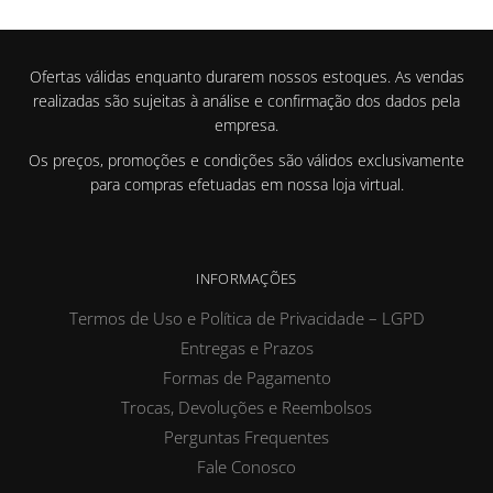
Ofertas válidas enquanto durarem nossos estoques. As vendas
realizadas são sujeitas à análise e confirmação dos dados pela
empresa.
Os preços, promoções e condições são válidos exclusivamente
para compras efetuadas em nossa loja virtual.
INFORMAÇÕES
Termos de Uso e Política de Privacidade – LGPD
Entregas e Prazos
Formas de Pagamento
Trocas, Devoluções e Reembolsos
Perguntas Frequentes
Fale Conosco