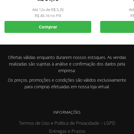
Até 12x de
R$
5,35
At
R$
49,16
no PIX
R
Comprar
Ofertas válidas enquanto durarem nossos estoques. As vendas
realizadas são sujeitas à análise e confirmação dos dados pela
empresa.
Os preços, promoções e condições são válidos exclusivamente
para compras efetuadas em nossa loja virtual.
INFORMAÇÕES
Termos de Uso e Política de Privacidade – LGPD
Entregas e Prazos