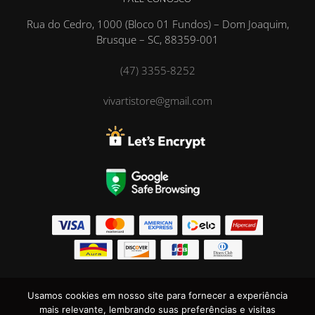
Rua do Cedro, 1000 (Bloco 01 Fundos) – Dom Joaquim,
Brusque – SC, 88359-001
(47) 3355-8252
vivartistore@gmail.com
Vivarti ® Marca Registrada DRSP Têxtil Ltda © CNPJ
Usamos cookies em nosso site para fornecer a experiência
08.113.644/0001-06
mais relevante, lembrando suas preferências e visitas