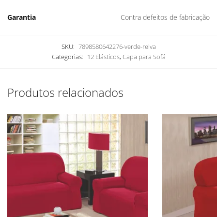
Garantia
Contra defeitos de fabricação
SKU:
7898580642276-verde-relva
Categorias:
12 Elásticos
,
Capa para Sofá
Produtos relacionados