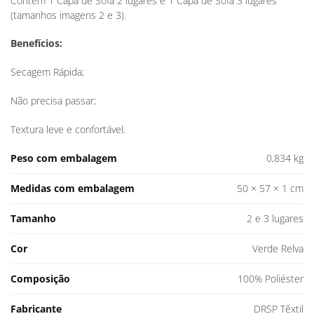
Contém 1 Capa de Sofá 2 lugares e 1 Capa de Sofá 3 lugares
(tamanhos imagens 2 e 3).
Benefícios:
Secagem Rápida;
Não precisa passar;
Textura leve e confortável.
Peso com embalagem
0,834 kg
Medidas com embalagem
50 × 57 × 1 cm
Tamanho
2 e 3 lugares
Cor
Verde Relva
Composição
100% Poliéster
Fabricante
DRSP Têxtil